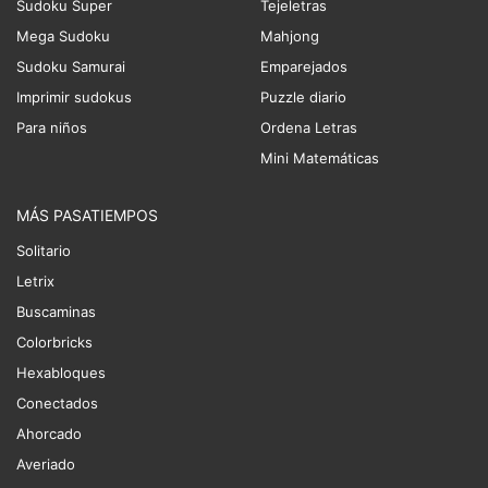
Sudoku Super
Tejeletras
Mega Sudoku
Mahjong
Sudoku Samurai
Emparejados
Imprimir sudokus
Puzzle diario
Para niños
Ordena Letras
Mini Matemáticas
MÁS PASATIEMPOS
Solitario
Letrix
Buscaminas
Colorbricks
Hexabloques
Conectados
Ahorcado
Averiado