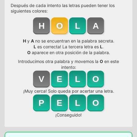
Después de cada intento las letras pueden tener los
siguientes colores:
H
O
L
A
H
y
A
no se encuentran en la palabra secreta.
L
es correcta! La tercera letra es
L
.
O
aparece en otra posición de la palabra.
Introducimos otra palabra y movemos la
O
en este
intento:
V
E
L
O
¡Muy cerca! Solo queda por acertar una letra.
P
E
L
O
¡Conseguido!