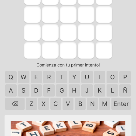
Comienza con tu primer intento!
Q
W
E
R
T
Y
U
I
O
P
A
S
D
F
G
H
J
K
L
Ñ
⌫
Z
X
C
V
B
N
M
Enter