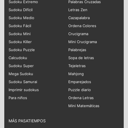
Sudoku Extremo
Palabras Cruzadas
Sudoku Difícil
Letras Zen
Sudoku Medio
Cazapalabra
Sudoku Fácil
Ordena Colores
Sudoku Mini
Crucigrama
Sudoku Killer
Mini Crucigrama
Sudoku Puzzle
Palabrejas
Calcudoku
Sopa de letras
Sudoku Super
Tejeletras
Mega Sudoku
Mahjong
Sudoku Samurai
Emparejados
Imprimir sudokus
Puzzle diario
Para niños
Ordena Letras
Mini Matemáticas
MÁS PASATIEMPOS