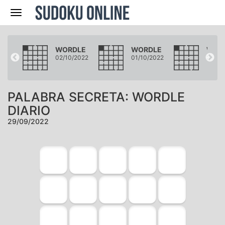
Navegación
LE
WORDLE
WORDLE
WOR
2022
02/10/2022
01/10/2022
30/09
PALABRA SECRETA: WORDLE
DIARIO
29/09/2022