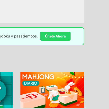
sudoku y pasatiempos.
Únete Ahora