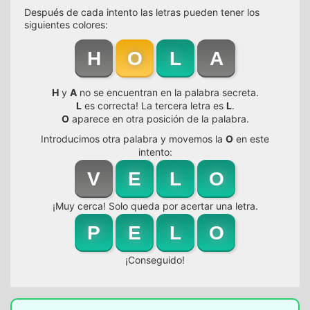
Después de cada intento las letras pueden tener los
siguientes colores:
H
O
L
A
H
y
A
no se encuentran en la palabra secreta.
L
es correcta! La tercera letra es
L
.
O
aparece en otra posición de la palabra.
Introducimos otra palabra y movemos la
O
en este
intento:
V
E
L
O
¡Muy cerca! Solo queda por acertar una letra.
P
E
L
O
¡Conseguido!