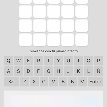
Comienza con tu primer intento!
Q
W
E
R
T
Y
U
I
O
P
A
S
D
F
G
H
J
K
L
Ñ
⌫
Z
X
C
V
B
N
M
Enter