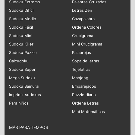
Sudoku Extremo
Palabras Cruzadas
Sudoku Difícil
Letras Zen
Sudoku Medio
Cazapalabra
Sudoku Fácil
Ordena Colores
Sudoku Mini
Crucigrama
Sudoku Killer
Mini Crucigrama
Sudoku Puzzle
Palabrejas
Calcudoku
Sopa de letras
Sudoku Super
Tejeletras
Mega Sudoku
Mahjong
Sudoku Samurai
Emparejados
Imprimir sudokus
Puzzle diario
Para niños
Ordena Letras
Mini Matemáticas
MÁS PASATIEMPOS