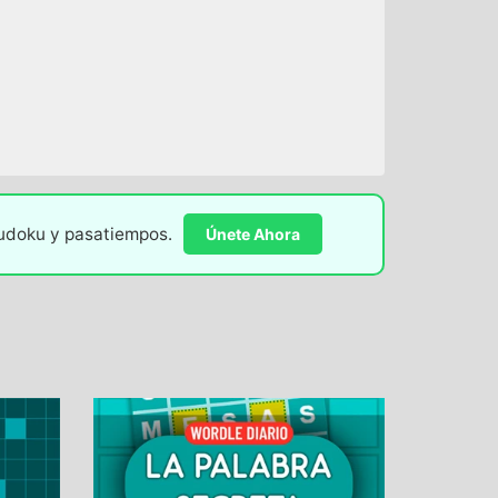
sudoku y pasatiempos.
Únete Ahora