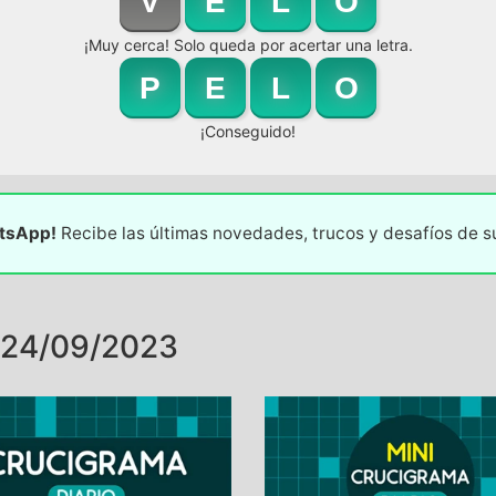
V
E
L
O
¡Muy cerca! Solo queda por acertar una letra.
P
E
L
O
¡Conseguido!
atsApp!
Recibe las últimas novedades, trucos y desafíos de 
 24/09/2023