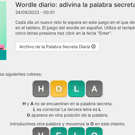
Wordle diario: adivina la palabra secre
24/09/2023 - 00:01
Cada día un nuevo reto te espera en este juego en el que de
en el tablero. El juego del wordle en español. Utiliza el tecl
cinco letras presiona haz click en la tecla "Enter".
Archivo de la Palabra Secreta Diaria
.
os siguientes colores:
H
O
L
A
H
y
A
no se encuentran en la palabra secreta.
L
es correcta! La tercera letra es
L
.
O
aparece en otra posición de la palabra.
Introducimos otra palabra y movemos la
O
en este intento: