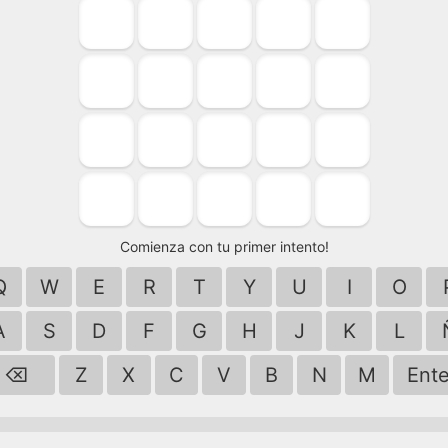
Comienza con tu primer intento!
Q
W
E
R
T
Y
U
I
O
A
S
D
F
G
H
J
K
L
⌫
Z
X
C
V
B
N
M
Ente