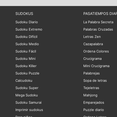
SUDOKUS
PASATIEMPOS DIA
Sudoku Diario
La Palabra Secreta
Sudoku Extremo
Palabras Cruzadas
Sudoku Difícil
Letras Zen
Sudoku Medio
Cazapalabra
Sudoku Fácil
Ordena Colores
Sudoku Mini
Crucigrama
Sudoku Killer
Mini Crucigrama
Sudoku Puzzle
Palabrejas
Calcudoku
Sopa de letras
Sudoku Super
Tejeletras
Mega Sudoku
Mahjong
Sudoku Samurai
Emparejados
Imprimir sudokus
Puzzle diario
Para niños
Ordena Letras