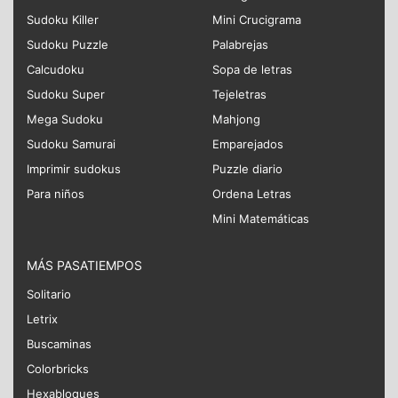
Sudoku Killer
Mini Crucigrama
Sudoku Puzzle
Palabrejas
Calcudoku
Sopa de letras
Sudoku Super
Tejeletras
Mega Sudoku
Mahjong
Sudoku Samurai
Emparejados
Imprimir sudokus
Puzzle diario
Para niños
Ordena Letras
Mini Matemáticas
MÁS PASATIEMPOS
Solitario
Letrix
Buscaminas
Colorbricks
Hexabloques