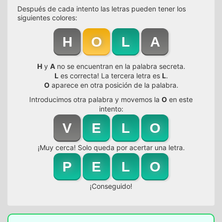
Después de cada intento las letras pueden tener los
siguientes colores:
H
O
L
A
H
y
A
no se encuentran en la palabra secreta.
L
es correcta! La tercera letra es
L
.
O
aparece en otra posición de la palabra.
Introducimos otra palabra y movemos la
O
en este
intento:
V
E
L
O
¡Muy cerca! Solo queda por acertar una letra.
P
E
L
O
¡Conseguido!