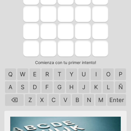
Comienza con tu primer intento!
Q
W
E
R
T
Y
U
I
O
P
A
S
D
F
G
H
J
K
L
Ñ
⌫
Z
X
C
V
B
N
M
Enter