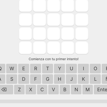
Comienza con tu primer intento!
Q
W
E
R
T
Y
U
I
O
A
S
D
F
G
H
J
K
L
⌫
Z
X
C
V
B
N
M
Ente