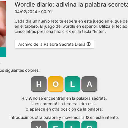
Wordle diario: adivina la palabra secret
04/02/2024 - 00:01
Cada día un nuevo reto te espera en este juego en el que de
en el tablero. El juego del wordle en español. Utiliza el tecl
cinco letras presiona haz click en la tecla "Enter".
Archivo de la Palabra Secreta Diaria
.
os siguientes colores:
H
O
L
A
H
y
A
no se encuentran en la palabra secreta.
L
es correcta! La tercera letra es
L
.
O
aparece en otra posición de la palabra.
Introducimos otra palabra y movemos la
O
en este intento: