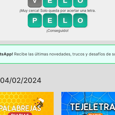
V
E
L
O
¡Muy cerca! Solo queda por acertar una letra.
P
E
L
O
¡Conseguido!
atsApp!
Recibe las últimas novedades, trucos y desafíos de 
 04/02/2024