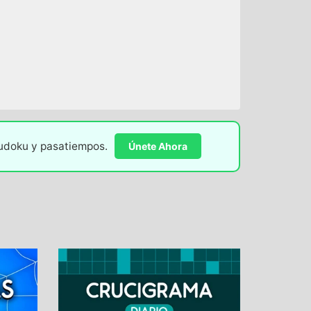
sudoku y pasatiempos.
Únete Ahora