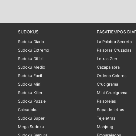
SUDOKUS
PASATIEMPOS DIA
Sudoku Diario
La Palabra Secreta
Sudoku Extremo
Palabras Cruzadas
Sudoku Difícil
Letras Zen
Sudoku Medio
Cazapalabra
Sudoku Fácil
Ordena Colores
Sudoku Mini
Crucigrama
Sudoku Killer
Mini Crucigrama
Sudoku Puzzle
Palabrejas
Calcudoku
Sopa de letras
Sudoku Super
Tejeletras
Mega Sudoku
Mahjong
Sudoku Samurai
Emparejados