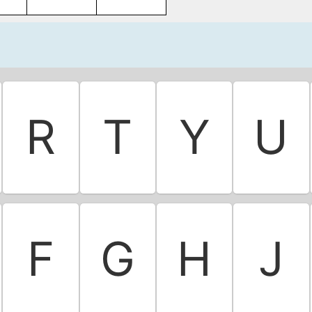
R
T
Y
U
F
G
H
J