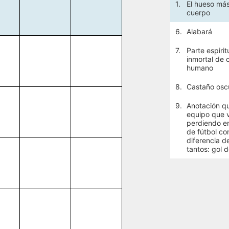
1.
El hueso más
cuerpo
6.
Alabará
7.
Parte espirit
inmortal de 
humano
8.
Castaño osc
9.
Anotación qu
equipo que 
perdiendo en
de fútbol co
diferencia d
tantos: gol de