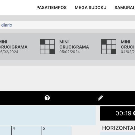
PASATIEMPOS
MEGA SUDOKU
SAMURAI
 diario
MINI
MINI
MINI
CRUCIGRAMA
CRUCIGRAMA
CRUC
6/02/2024
05/02/2024
04/02/
00
:
20
HORIZONTA
4
5