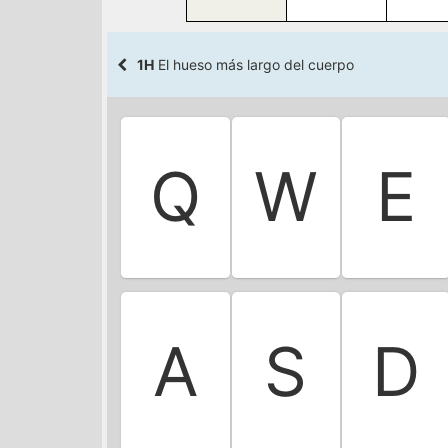
1H
El hueso más largo del cuerpo
Q
W
E
A
S
D