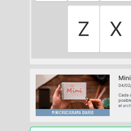
Z
X
Mini
04/02
Cada d
posibl
el
arch