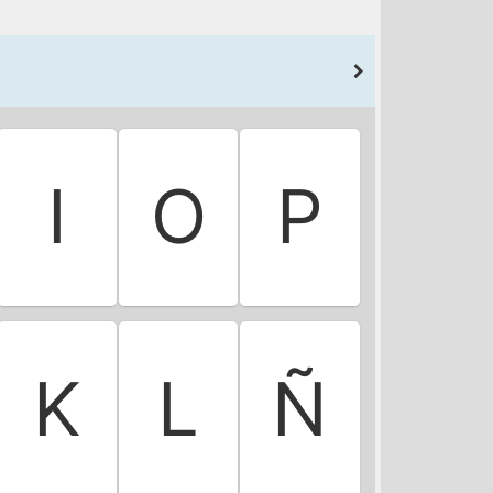
I
O
P
K
L
Ñ