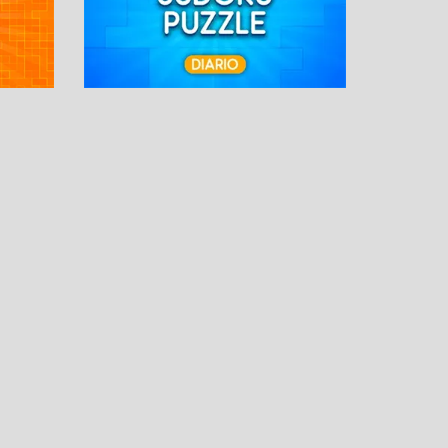
OS
MÁS PASATIEMPOS
Solitario
Letrix