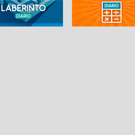
SUDOKUS
PASATIEMPOS DIARI
Sudoku Diario
La Palabra Secreta
Sudoku Extremo
Palabras Cruzadas