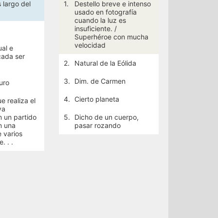
 largo del
1.
Destello breve e intenso
usado en fotografía
cuando la luz es
insuficiente. /
Superhéroe con mucha
velocidad
ual e
cada ser
2.
Natural de la Eólida
3.
Dim. de Carmen
uro
4.
Cierto planeta
e realiza el
va
 un partido
5.
Dicho de un cuerpo,
n una
pasar rozando
e varios
. . .