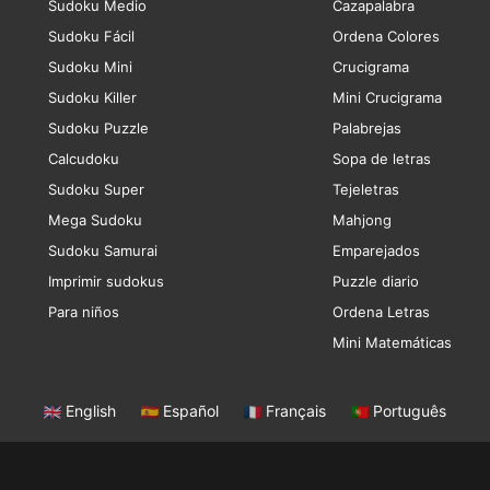
Sudoku Medio
Cazapalabra
Sudoku Fácil
Ordena Colores
Sudoku Mini
Crucigrama
Sudoku Killer
Mini Crucigrama
Sudoku Puzzle
Palabrejas
Calcudoku
Sopa de letras
Sudoku Super
Tejeletras
Mega Sudoku
Mahjong
Sudoku Samurai
Emparejados
Imprimir sudokus
Puzzle diario
Para niños
Ordena Letras
Mini Matemáticas
English
|
Español
|
Français
|
Português