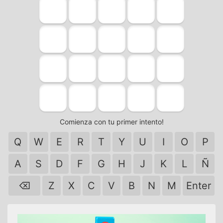
Comienza con tu primer intento!
Q
W
E
R
T
Y
U
I
O
P
A
S
D
F
G
H
J
K
L
Ñ
⌫
Z
X
C
V
B
N
M
Enter