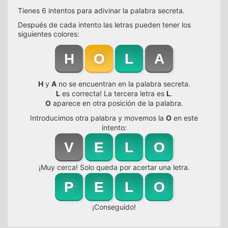
Tienes 6 intentos para adivinar la palabra secreta.
Después de cada intento las letras pueden tener los
siguientes colores:
H
O
L
A
H
y
A
no se encuentran en la palabra secreta.
L
es correcta! La tercera letra es
L
.
O
aparece en otra posición de la palabra.
Introducimos otra palabra y movemos la
O
en este
intento:
V
E
L
O
¡Muy cerca! Solo queda por acertar una letra.
P
E
L
O
¡Conseguido!