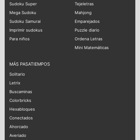
Sudoku Super
Tejeletras
Mega Sudoku
Mahjong
Sudoku Samurai
Emparejados
Imprimir sudokus
Puzzle diario
Para niños
Ordena Letras
Mini Matemáticas
MÁS PASATIEMPOS
Solitario
Letrix
Buscaminas
Colorbricks
Hexabloques
Conectados
Ahorcado
Averiado