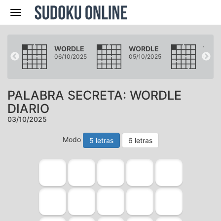
Navegación
LE
WORDLE
WORDLE
WOR
2025
06/10/2025
05/10/2025
04/10
PALABRA SECRETA: WORDLE
DIARIO
03/10/2025
Modo
5 letras
6 letras