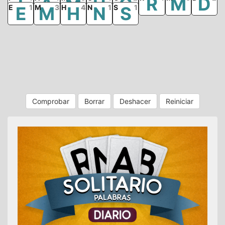
I
A
M
U
G
R
M
D
E
E
1
M
M
3
H
H
4
N
N
1
S
S
1
Comprobar
Borrar
Deshacer
Reiniciar