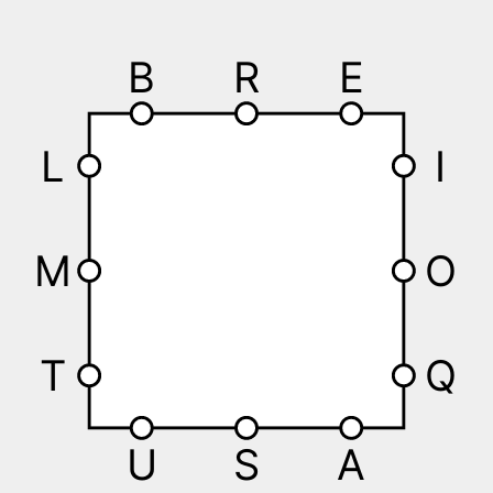
B
R
E
L
I
M
O
T
Q
U
S
A