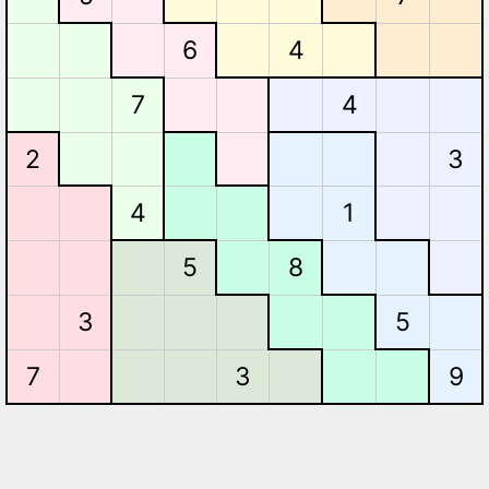
4
6
4
7
2
3
4
1
5
8
5
3
7
3
9