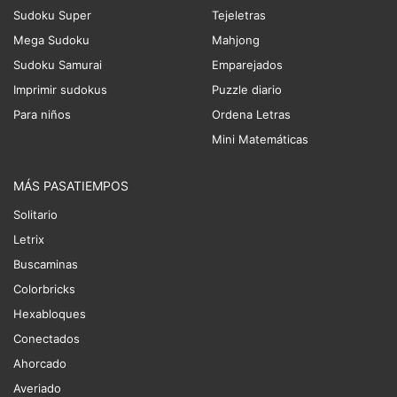
Sudoku Super
Tejeletras
Mega Sudoku
Mahjong
Sudoku Samurai
Emparejados
Imprimir sudokus
Puzzle diario
Para niños
Ordena Letras
Mini Matemáticas
MÁS PASATIEMPOS
Solitario
Letrix
Buscaminas
Colorbricks
Hexabloques
Conectados
Ahorcado
Averiado