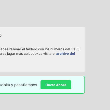
o
bes rellenar el tablero con los números del 1 al 5
eres jugar más calcudokus visita el
archivo del
sudoku y pasatiempos.
Únete Ahora