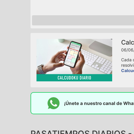
Calc
06/06
Cada d
resolv
Calcu
¡Únete a nuestro canal de Wh
PASATIEMPOS DIARIOS -