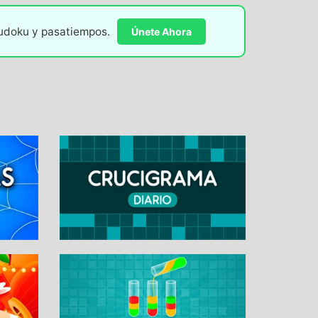
sudoku y pasatiempos.
Únete Ahora