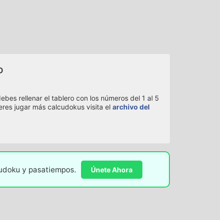
o
bes rellenar el tablero con los números del 1 al 5
eres jugar más calcudokus visita el
archivo del
sudoku y pasatiempos.
Únete Ahora