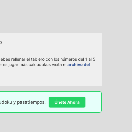
o
bes rellenar el tablero con los números del 1 al 5
eres jugar más calcudokus visita el
archivo del
sudoku y pasatiempos.
Únete Ahora