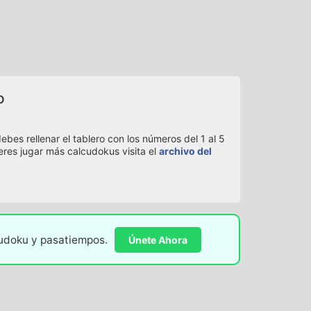
o
bes rellenar el tablero con los números del 1 al 5
eres jugar más calcudokus visita el
archivo del
sudoku y pasatiempos.
Únete Ahora