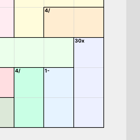
4/
30x
4/
1-