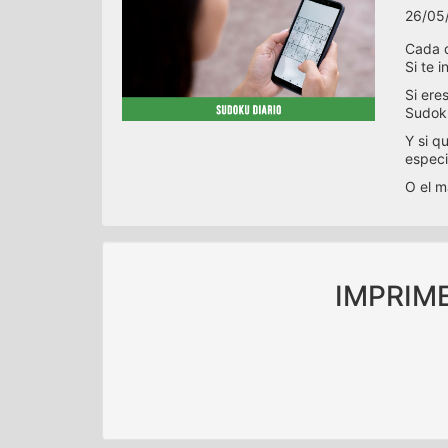
26/05
Cada d
Si te 
Si ere
Sudoku
Y si q
especi
O el m
IMPRIM