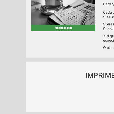
04/07
Cada d
Si te 
Si ere
Sudoku
Y si q
especi
O el m
IMPRIM