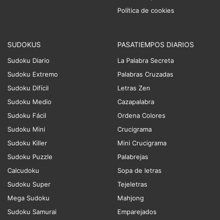
Política de cookies
SUDOKUS
PASATIEMPOS DIARIOS
Sudoku Diario
La Palabra Secreta
Sudoku Extremo
Palabras Cruzadas
Sudoku Difícil
Letras Zen
Sudoku Medio
Cazapalabra
Sudoku Fácil
Ordena Colores
Sudoku Mini
Crucigrama
Sudoku Killer
Mini Crucigrama
Sudoku Puzzle
Palabrejas
Calcudoku
Sopa de letras
Sudoku Super
Tejeletras
Mega Sudoku
Mahjong
Sudoku Samurai
Emparejados