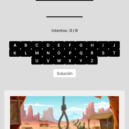
Intentos:
0 / 6
A
B
C
D
E
F
G
H
I
J
K
L
M
N
O
P
Q
R
S
T
U
V
W
X
Y
Z
Solución