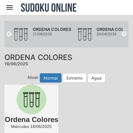
Navegación
RES
ORDENA COLORES
ORDENA COLORE
21/06/2025
20/06/2025
ORDENA COLORES
18/06/2025
Nivel:
Normal
Extremo
Agua
Ordena Colores
Miércoles 18/06/2025