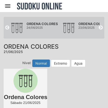
Navegación
RES
ORDENA COLORES
ORDENA COLORE
24/06/2025
23/06/2025
ORDENA COLORES
21/06/2025
Nivel:
Normal
Extremo
Agua
Ordena Colores
Sábado 21/06/2025