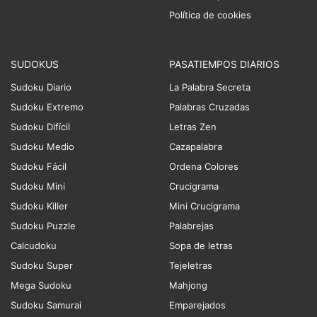
Política de cookies
SUDOKUS
PASATIEMPOS DIARIOS
Sudoku Diario
La Palabra Secreta
Sudoku Extremo
Palabras Cruzadas
Sudoku Difícil
Letras Zen
Sudoku Medio
Cazapalabra
Sudoku Fácil
Ordena Colores
Sudoku Mini
Crucigrama
Sudoku Killer
Mini Crucigrama
Sudoku Puzzle
Palabrejas
Calcudoku
Sopa de letras
Sudoku Super
Tejeletras
Mega Sudoku
Mahjong
Sudoku Samurai
Emparejados