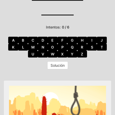
Intentos:
0 / 6
A
B
C
D
E
F
G
H
I
J
K
L
M
N
O
P
Q
R
S
T
U
V
W
X
Y
Z
Solución