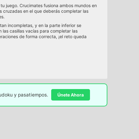
es tu juego. Crucimates fusiona ambos mundos en
s cruzadas en el que deberás completar las
es.
n incompletas, y en la parte inferior se
las casillas vacías para completar las
raciones de forma correcta, ¡el reto queda
sudoku y pasatiempos.
Únete Ahora