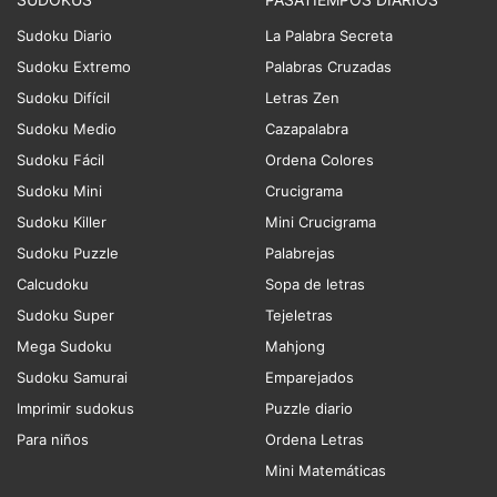
Sudoku Diario
La Palabra Secreta
Sudoku Extremo
Palabras Cruzadas
Sudoku Difícil
Letras Zen
Sudoku Medio
Cazapalabra
Sudoku Fácil
Ordena Colores
Sudoku Mini
Crucigrama
Sudoku Killer
Mini Crucigrama
Sudoku Puzzle
Palabrejas
Calcudoku
Sopa de letras
Sudoku Super
Tejeletras
Mega Sudoku
Mahjong
Sudoku Samurai
Emparejados
Imprimir sudokus
Puzzle diario
Para niños
Ordena Letras
Mini Matemáticas