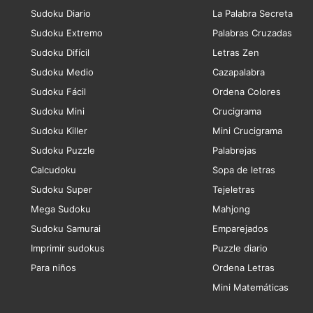
Sudoku Diario
La Palabra Secreta
Sudoku Extremo
Palabras Cruzadas
Sudoku Difícil
Letras Zen
Sudoku Medio
Cazapalabra
Sudoku Fácil
Ordena Colores
Sudoku Mini
Crucigrama
Sudoku Killer
Mini Crucigrama
Sudoku Puzzle
Palabrejas
Calcudoku
Sopa de letras
Sudoku Super
Tejeletras
Mega Sudoku
Mahjong
Sudoku Samurai
Emparejados
Imprimir sudokus
Puzzle diario
Para niños
Ordena Letras
Mini Matemáticas