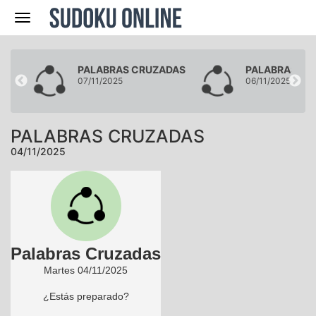
Navegación
DAS
PALABRAS CRUZADAS
PALABRAS CR
07/11/2025
06/11/2025
PALABRAS CRUZADAS
04/11/2025
Palabras Cruzadas
Martes 04/11/2025
¿Estás preparado?