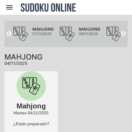
Navegación
ONG
MAHJONG
MAHJONG
MA
025
07/11/2025
06/11/2025
05/
MAHJONG
04/11/2025
Mahjong
Martes 04/11/2025
¿Estás preparado?