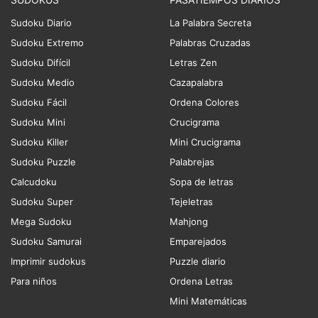
Sudoku Diario
La Palabra Secreta
Sudoku Extremo
Palabras Cruzadas
Sudoku Difícil
Letras Zen
Sudoku Medio
Cazapalabra
Sudoku Fácil
Ordena Colores
Sudoku Mini
Crucigrama
Sudoku Killer
Mini Crucigrama
Sudoku Puzzle
Palabrejas
Calcudoku
Sopa de letras
Sudoku Super
Tejeletras
Mega Sudoku
Mahjong
Sudoku Samurai
Emparejados
Imprimir sudokus
Puzzle diario
Para niños
Ordena Letras
Mini Matemáticas