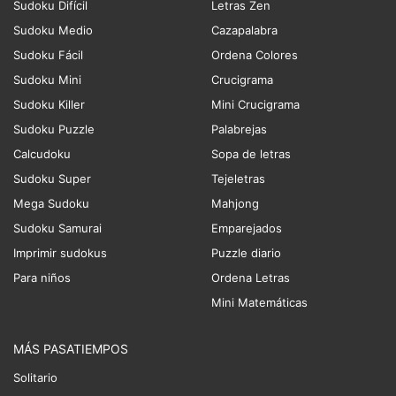
Sudoku Difícil
Letras Zen
Sudoku Medio
Cazapalabra
Sudoku Fácil
Ordena Colores
Sudoku Mini
Crucigrama
Sudoku Killer
Mini Crucigrama
Sudoku Puzzle
Palabrejas
Calcudoku
Sopa de letras
Sudoku Super
Tejeletras
Mega Sudoku
Mahjong
Sudoku Samurai
Emparejados
Imprimir sudokus
Puzzle diario
Para niños
Ordena Letras
Mini Matemáticas
MÁS PASATIEMPOS
Solitario