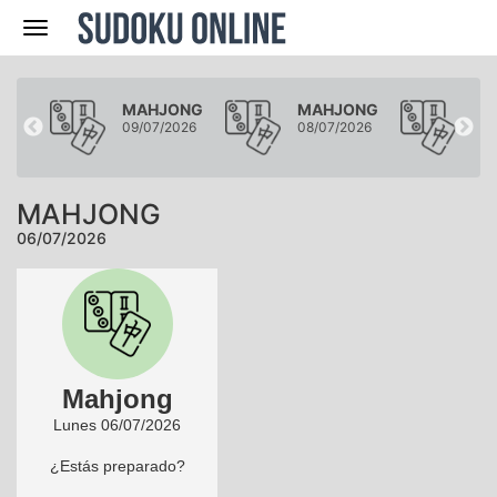
Navegación
ONG
MAHJONG
MAHJONG
MA
026
09/07/2026
08/07/2026
07/
MAHJONG
06/07/2026
Mahjong
Lunes 06/07/2026
¿Estás preparado?