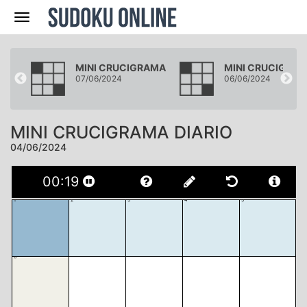
Navegación
AMA
MINI CRUCIGRAMA
MINI CRUCIGRA
07/06/2024
06/06/2024
MINI CRUCIGRAMA DIARIO
04/06/2024
00
:
20
1
2
3
4
5
6