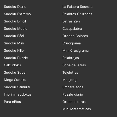
Sudoku Diario
La Palabra Secreta
Sudoku Extremo
Palabras Cruzadas
Sudoku Difícil
Letras Zen
Sudoku Medio
Cazapalabra
Sudoku Fácil
Ordena Colores
Sudoku Mini
Crucigrama
Sudoku Killer
Mini Crucigrama
Sudoku Puzzle
Palabrejas
Calcudoku
Sopa de letras
Sudoku Super
Tejeletras
Mega Sudoku
Mahjong
Sudoku Samurai
Emparejados
Imprimir sudokus
Puzzle diario
Para niños
Ordena Letras
Mini Matemáticas