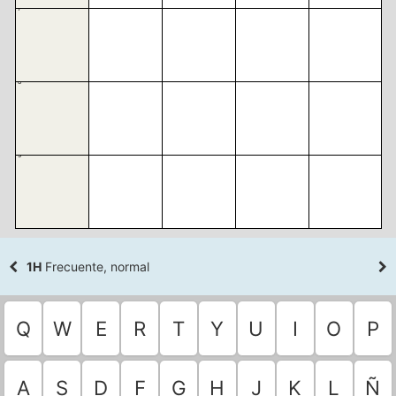
7
8
9
1H
Frecuente, normal
Q
W
E
R
T
Y
U
I
O
P
A
S
D
F
G
H
J
K
L
Ñ