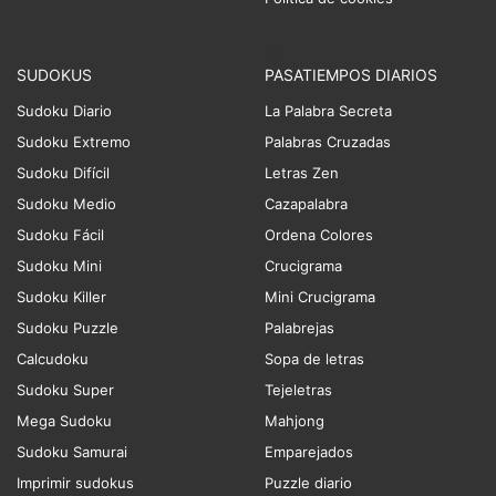
SUDOKUS
PASATIEMPOS DIARIOS
Sudoku Diario
La Palabra Secreta
Sudoku Extremo
Palabras Cruzadas
Sudoku Difícil
Letras Zen
Sudoku Medio
Cazapalabra
Sudoku Fácil
Ordena Colores
Sudoku Mini
Crucigrama
Sudoku Killer
Mini Crucigrama
Sudoku Puzzle
Palabrejas
Calcudoku
Sopa de letras
Sudoku Super
Tejeletras
Mega Sudoku
Mahjong
Sudoku Samurai
Emparejados
Imprimir sudokus
Puzzle diario