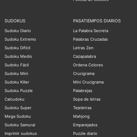
SUDOKUS
PASATIEMPOS DIARIOS
Sudoku Diario
La Palabra Secreta
Sudoku Extremo
Palabras Cruzadas
Sudoku Difícil
Letras Zen
Sudoku Medio
Cazapalabra
Sudoku Fácil
Ordena Colores
Sudoku Mini
Crucigrama
Sudoku Killer
Mini Crucigrama
Sudoku Puzzle
Palabrejas
Calcudoku
Sopa de letras
Sudoku Super
Tejeletras
Mega Sudoku
Mahjong
Sudoku Samurai
Emparejados
Imprimir sudokus
Puzzle diario