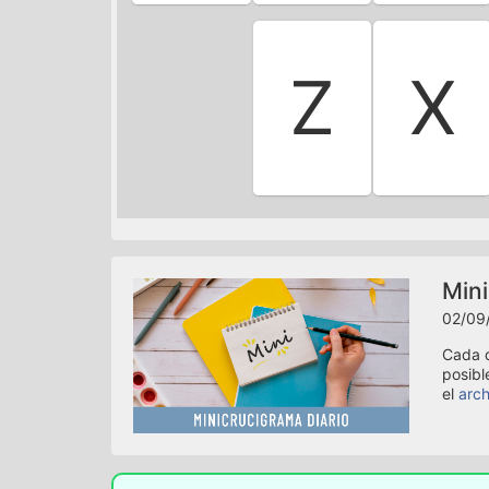
Z
X
Mini
02/09
Cada d
posibl
el
arch