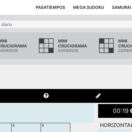
PASATIEMPOS
MEGA SUDOKU
SAMURAI
 diario
MINI
MINI
MINI
CRUCIGRAMA
CRUCIGRAMA
CRUC
4/09/2025
03/09/2025
02/09/2
00
:
20
HORIZONTA
4
5