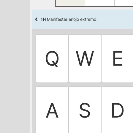
1H
Manifestar enojo extremo
Q
W
E
A
S
D