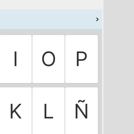
I
O
P
K
L
Ñ