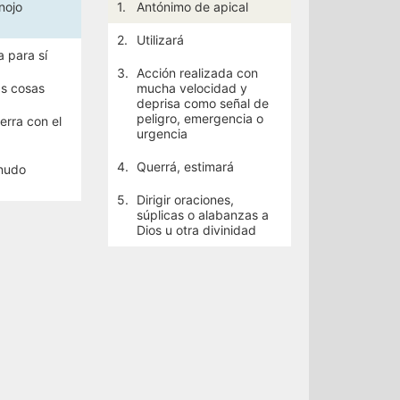
nojo
1.
Antónimo de apical
2.
Utilizará
 para sí
3.
Acción realizada con
as cosas
mucha velocidad y
deprisa como señal de
peligro, emergencia o
ierra con el
urgencia
4.
Querrá, estimará
 nudo
5.
Dirigir oraciones,
súplicas o alabanzas a
Dios u otra divinidad