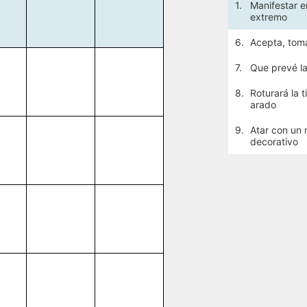
1.
Manifestar e
extremo
6.
Acepta, toma
7.
Que prevé l
8.
Roturará la t
arado
9.
Atar con un
decorativo