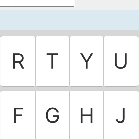
R
T
Y
U
F
G
H
J