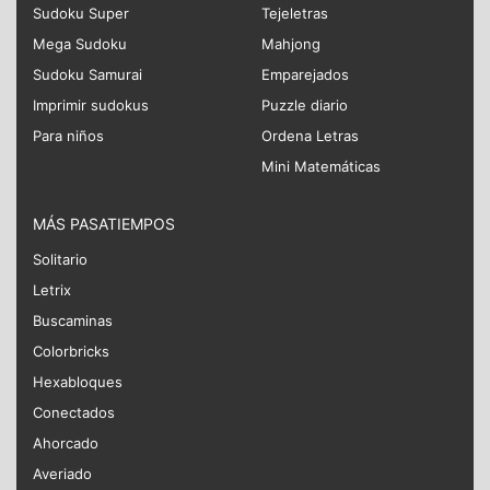
Sudoku Super
Tejeletras
Mega Sudoku
Mahjong
Sudoku Samurai
Emparejados
Imprimir sudokus
Puzzle diario
Para niños
Ordena Letras
Mini Matemáticas
MÁS PASATIEMPOS
Solitario
Letrix
Buscaminas
Colorbricks
Hexabloques
Conectados
Ahorcado
Averiado