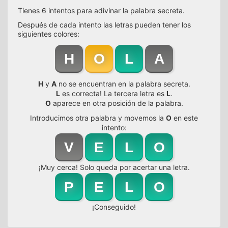
Tienes 6 intentos para adivinar la palabra secreta.
Después de cada intento las letras pueden tener los
siguientes colores:
H
O
L
A
H
y
A
no se encuentran en la palabra secreta.
L
es correcta! La tercera letra es
L
.
O
aparece en otra posición de la palabra.
Introducimos otra palabra y movemos la
O
en este
intento:
V
E
L
O
¡Muy cerca! Solo queda por acertar una letra.
P
E
L
O
¡Conseguido!