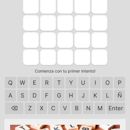
Comienza con tu primer intento!
Q
W
E
R
T
Y
U
I
O
P
A
S
D
F
G
H
J
K
L
Ñ
⌫
Z
X
C
V
B
N
M
Enter