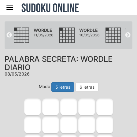
Navegación
LE
WORDLE
WORDLE
WOR
2026
11/05/2026
10/05/2026
09/05
PALABRA SECRETA: WORDLE
DIARIO
08/05/2026
Modo
5 letras
6 letras