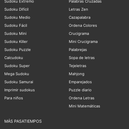
Sudoku Extremo
Palabras Cruzadas
Sudoku Difícil
Letras Zen
Sudoku Medio
Cazapalabra
Sudoku Fácil
Ordena Colores
Sudoku Mini
Crucigrama
Sudoku Killer
Mini Crucigrama
Sudoku Puzzle
Palabrejas
Calcudoku
Sopa de letras
Sudoku Super
Tejeletras
Mega Sudoku
Mahjong
Sudoku Samurai
Emparejados
Imprimir sudokus
Puzzle diario
Para niños
Ordena Letras
Mini Matemáticas
MÁS PASATIEMPOS