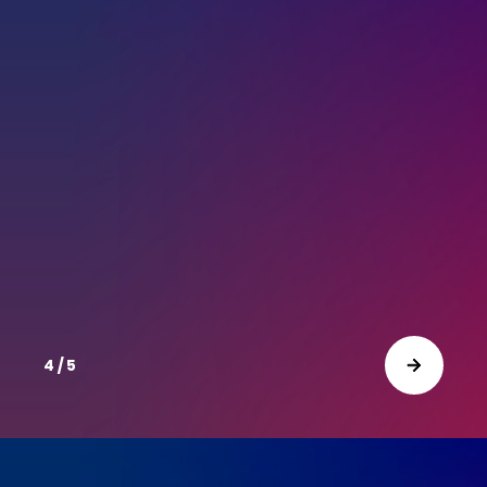
4 / 5
10
9
8