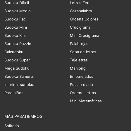
Sudoku Difícil
Letras Zen
Sudoku Medio
Cazapalabra
Sudoku Fácil
Ordena Colores
Sudoku Mini
Crucigrama
Sudoku Killer
Mini Crucigrama
Sudoku Puzzle
Palabrejas
Calcudoku
Sopa de letras
Sudoku Super
Tejeletras
Mega Sudoku
Mahjong
Sudoku Samurai
Emparejados
Imprimir sudokus
Puzzle diario
Para niños
Ordena Letras
Mini Matemáticas
MÁS PASATIEMPOS
Solitario