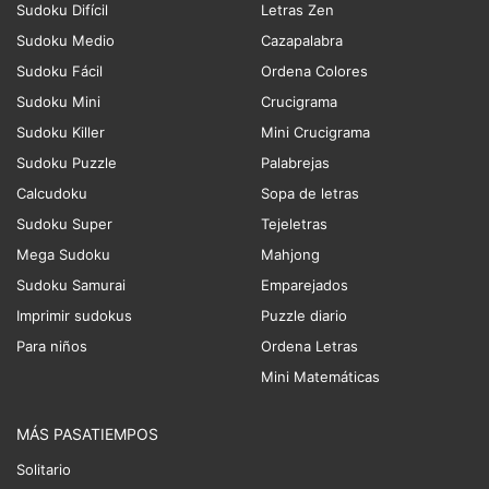
Sudoku Difícil
Letras Zen
Sudoku Medio
Cazapalabra
Sudoku Fácil
Ordena Colores
Sudoku Mini
Crucigrama
Sudoku Killer
Mini Crucigrama
Sudoku Puzzle
Palabrejas
Calcudoku
Sopa de letras
Sudoku Super
Tejeletras
Mega Sudoku
Mahjong
Sudoku Samurai
Emparejados
Imprimir sudokus
Puzzle diario
Para niños
Ordena Letras
Mini Matemáticas
MÁS PASATIEMPOS
Solitario