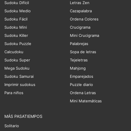
Sudoku Difícil
Letras Zen
Sudoku Medio
Cazapalabra
Sudoku Fácil
Ordena Colores
Sudoku Mini
Crucigrama
Sudoku Killer
Mini Crucigrama
Sudoku Puzzle
Palabrejas
Calcudoku
Sopa de letras
Sudoku Super
Tejeletras
Mega Sudoku
Mahjong
Sudoku Samurai
Emparejados
Imprimir sudokus
Puzzle diario
Para niños
Ordena Letras
Mini Matemáticas
MÁS PASATIEMPOS
Solitario